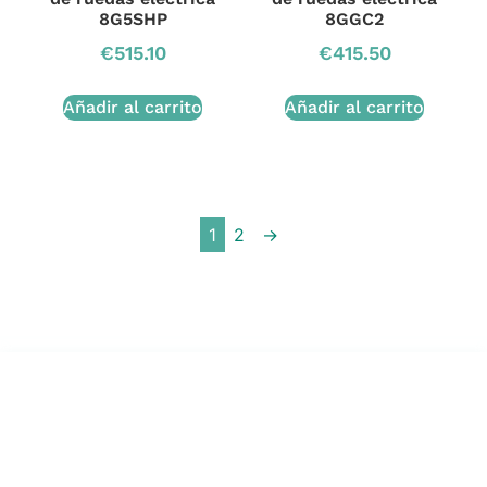
8G5SHP
8GGC2
€
515.10
€
415.50
Añadir al carrito
Añadir al carrito
1
2
→